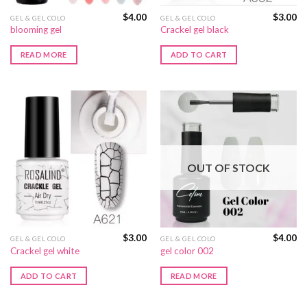
$
4.00
$
3.00
GEL & GEL COLO
GEL & GEL COLO
blooming gel
Crackel gel black
READ MORE
ADD TO CART
OUT OF STOCK
$
3.00
$
4.00
GEL & GEL COLO
GEL & GEL COLO
Crackel gel white
gel color 002
ADD TO CART
READ MORE