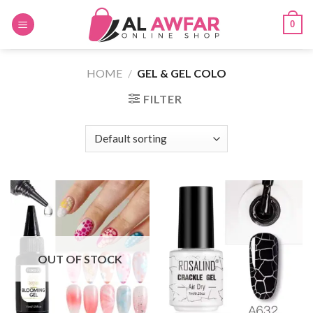
Skip
0
to
content
HOME
/
GEL & GEL COLO
FILTER
OUT OF STOCK