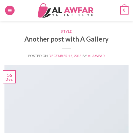
Skip
0
to
content
STYLE
Another post with A Gallery
POSTED ON
DECEMBER 16, 2013
BY
ALAWFAR
16
Dec