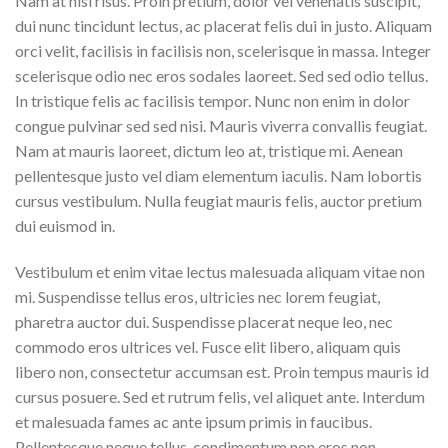
Nam at nisi risus. Proin pretium, dolor vel venenatis suscipit,
dui nunc tincidunt lectus, ac placerat felis dui in justo. Aliquam
orci velit, facilisis in facilisis non, scelerisque in massa. Integer
scelerisque odio nec eros sodales laoreet. Sed sed odio tellus.
In tristique felis ac facilisis tempor. Nunc non enim in dolor
congue pulvinar sed sed nisi. Mauris viverra convallis feugiat.
Nam at mauris laoreet, dictum leo at, tristique mi. Aenean
pellentesque justo vel diam elementum iaculis. Nam lobortis
cursus vestibulum. Nulla feugiat mauris felis, auctor pretium
dui euismod in.
Vestibulum et enim vitae lectus malesuada aliquam vitae non
mi. Suspendisse tellus eros, ultricies nec lorem feugiat,
pharetra auctor dui. Suspendisse placerat neque leo, nec
commodo eros ultrices vel. Fusce elit libero, aliquam quis
libero non, consectetur accumsan est. Proin tempus mauris id
cursus posuere. Sed et rutrum felis, vel aliquet ante. Interdum
et malesuada fames ac ante ipsum primis in faucibus.
Pellentesque neque tellus, condimentum non eros non,